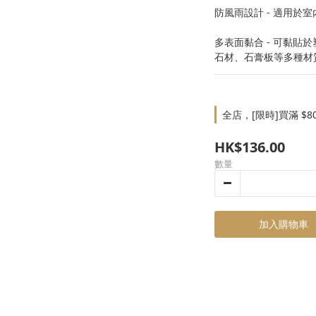
防風雨設計 - 適用於
多表面黏合 - 可黏貼
石材、石膏板等多種材
全店，[限時]買滿 $8
HK$136.00
數量
加入購物車