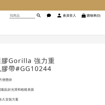
會員登入
購物車(0)
立即購買
Gorilla 強力重
膠帶#GG10244
，方便懸掛
可牢固黏貼於光滑和粗糙表面
的永久安裝方案