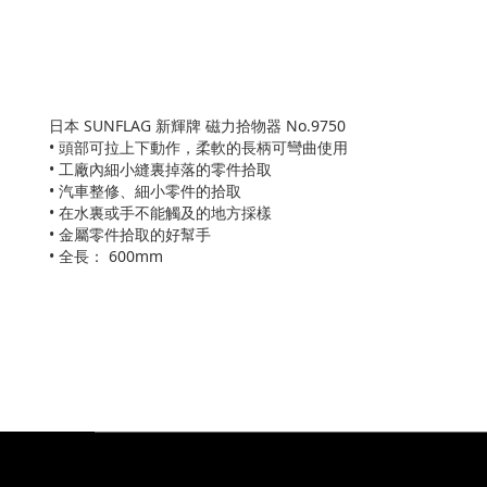
日本 SUNFLAG 新輝牌 磁力拾物器 No.9750
• 頭部可拉上下動作，柔軟的長柄可彎曲使用
• 工廠內細小縫裏掉落的零件拾取
• 汽車整修、細小零件的拾取
• 在水裏或手不能觸及的地方採樣
• 金屬零件拾取的好幫手
• 全長： 600mm