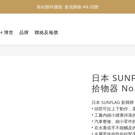
新站限時優惠: 會員購物 4% 回贈
新站限時優惠: 會員購物 4% 回贈
新站限時優惠: 滿 $800 順豐免運費
H 博世
品牌
聯絡及報價
新站限時優惠: 會員購物 4% 回贈
日本 SUN
拾物器 No.
日本 SUNFLAG 新輝牌
• 頭部可拉上下動作，
• 工廠內細小縫裏掉落
• 汽車整修、細小零件
• 在水裏或手不能觸及
• 金屬零件拾取的好幫