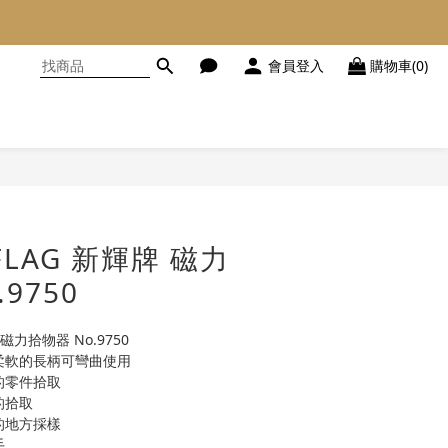
會員登入
購物車(0)
立即購買
FLAG 新輝牌 磁力
9750
 磁力拾物器 No.9750
柔軟的長柄可彎曲使用
的零件拾取
的拾取
的地方採樣
手