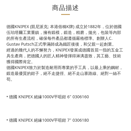
商品描述
德國KNIPEX (凱尼派克; 本港俗稱K牌) 成立於1882年，位於德國
伍珀塔爾工業重鎮，擁有鍛模，鍛造，精磨，拋光，包裝等內部
的所有生產流程，確保每件產品都遵循嚴格標準。創辦人C.
Gustav Putsch正式學滿師成為鐵匠後後，和父親一起創業。
經過的幾代人的不懈努力，KNIPEX發展成德國首屈一指的五金工
具生產商，把德國人的匠人精神發揮得淋漓盡致，其工藝、技術
獲得國際肯定。
德國KNIPEX致力於製造耐用而專業的手工具，以最上乘的鋼材，
鍛造最優質的鉗子，絕不走捷徑、絕不走山寨路線、絕對一絲不
苟。
• 德國 KNIPEX 絕緣1000V平咀鉗 6" 0306160
• 德國 KNIPEX 絕緣1000V平咀鉗 7" 0306180